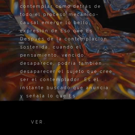
contemplar como detrás de
todo el proceso mecánico-
causal emerge lo bello,
expresión de Eso que Es.
Después de la contemplación
sostenida, cuando el
pensamiento, vencido,
desaparece, podría también
desaparecer el sujeto que cree
ser el contemplador. Es el
instante buscado que anuncia
y señala lo que Es.
VER.