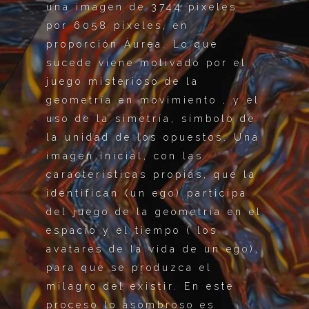
una imagen de 3744 pixeles
por 6058 pixeles, en
proporción Áurea. Lo que
sucede viene motivado por el
juego misterioso de la
geometría en movimiento , y el
uso de la simetría, símbolo de
la unidad de los opuestos. Una
imagen inicial, con las
características propias, que la
identifican (un ego) participa
del juego de la geometría en el
espacio y el tiempo ( los
avatares de la vida de un ego),
para que se produzca el
milagro del existir. En este
proceso lo asombroso es