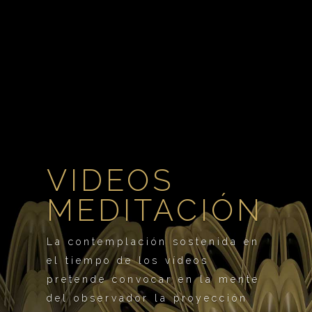
VIDEOS
MEDITACIÓN
La contemplación sostenida en
el tiempo de los vídeos
pretende convocar en la mente
del observador la proyección