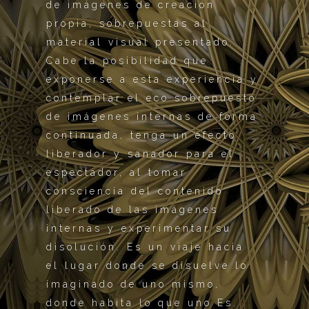
de imágenes de creación
propia, sobrepuestas al
material visual presentado.
Cabe la posibilidad que
exponerse a esta experiencia y
contemplar el eco sobrepuesto
de imágenes internas de forma
continuada, tenga un efecto
liberador y sanador para el
espectador, al tomar
consciencia del contenido
liberado de las imágenes
internas y experimentar su
disolución. Es un viaje hacia
el lugar donde se disuelve lo
imaginado de uno mismo,
donde habita lo que uno Es.