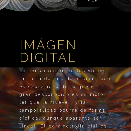
VER.
IMÁGEN
DIGITAL
La construcción de los vídeos
imita la de la vida misma: todo
es causalidad de la que el
gran desconocido es su motor
(el que la mueve), y la
temporalidad ocurre de forma
cíclica, aunque aparente ser
lineal. El parámetro inicial es